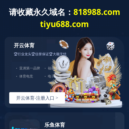
邮箱登录
丨 后台管理
English
网站首页
舱室机械
甲板机械
中文版
关于中船
其他

公司简介

Your location:
首页
资质荣誉
/
产品中心
/
企业文化
舱室机械
/
空气瓶
研究中心
浏览量: