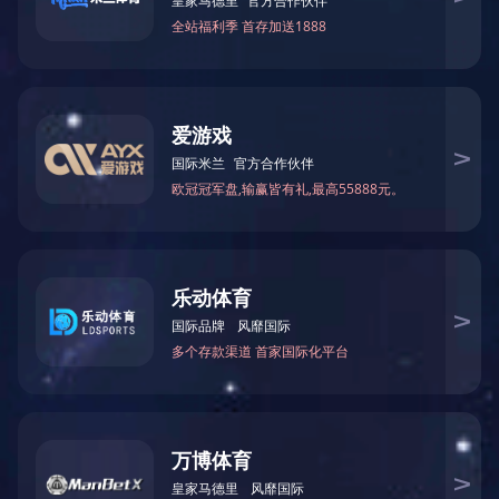

新闻资讯
1
公司新闻
行业动态
人力资源
人才理念
招聘信息
乐竞（中
国）一站式