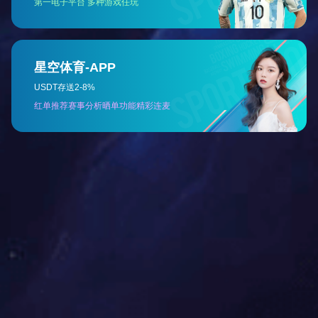
产品展示
舱室机械
甲板机械
其他
新闻资讯
公司新闻