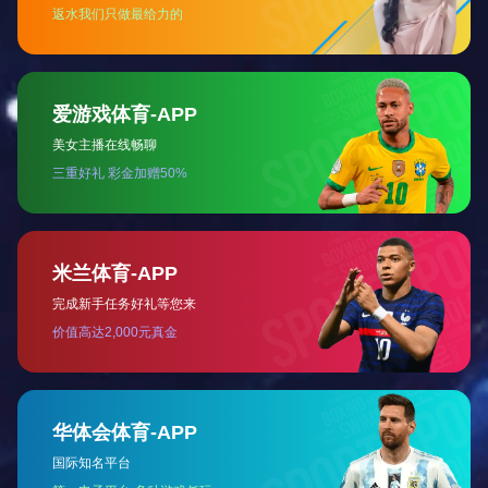
资质荣誉
企业文化
研究中心
生产设备
厂容厂貌
组织机构