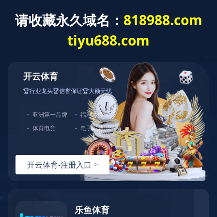
邮箱登录
丨 后台管理
English
网站首页
舱室机械
甲板机械
中文版
关于中船
其他

公司简介

Your location:
首页
资质荣誉
/
产品中心
/
企业文化
舱室机械
/
膨胀节
研究中心
浏览量: