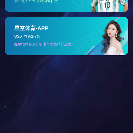
产品展示
舱室机械
甲板机械
其他
新闻资讯
公司新闻