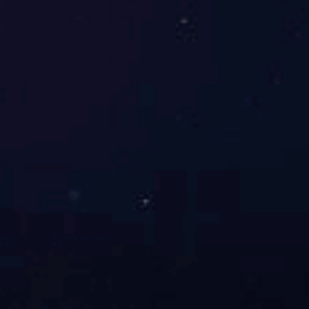
服务平台
在线留言
联系方式
电话: 0513-
85928789