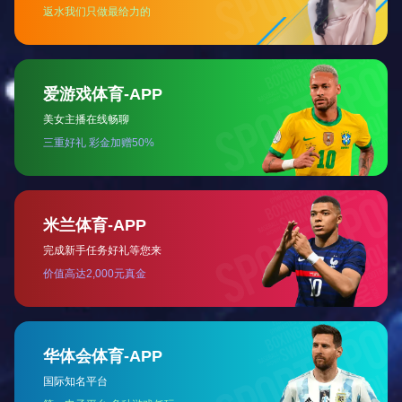
资质荣誉
企业文化
研究中心
生产设备
厂容厂貌
组织机构